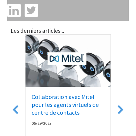
Les derniers articles...
 du
 aux
Collaboration avec Mitel
Goog
pour les agents virtuels de
Acti
centre de contacts
06/13/
06/29/2023