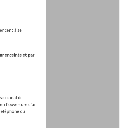
mencent à se
ar enceinte et par
eau canal de
en l'ouverture d'un
 téléphone ou