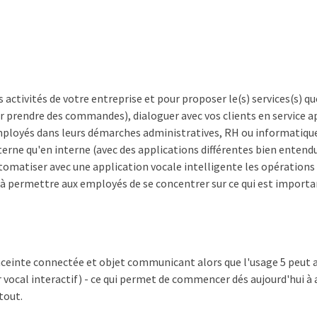
 activités de votre entreprise et pour proposer le(s) services(s) q
r prendre des commandes), dialoguer avec vos clients en service ap
mployés dans leurs démarches administratives, RH ou informatique.
erne qu'en interne (avec des applications différentes bien entendu)
automatiser avec une application vocale intelligente les opérations 
e à permettre aux employés de se concentrer sur ce qui est importan
enceinte connectée et objet communicant alors que l'usage 5 peut 
r vocal interactif) - ce qui permet de commencer dés aujourd'hui à
tout.