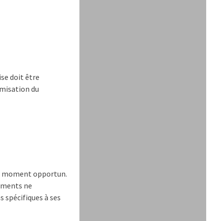
se doit être
imisation du
 au moment opportun.
pements ne
s spécifiques à ses