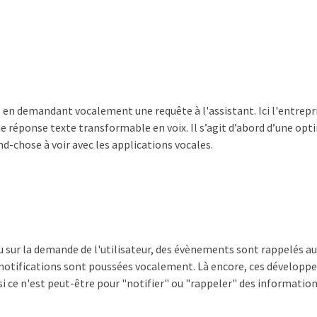
s en demandant vocalement une requête à l'assistant. Ici l'entrepri
ne réponse texte transformable en voix. Il s’agit d’abord d’une opt
d-chose à voir avec les applications vocales.
u sur la demande de l'utilisateur, des évènements sont rappelés
s notifications sont poussées vocalement. Là encore, ces dévelop
i ce n'est peut-être pour "notifier" ou "rappeler" des information