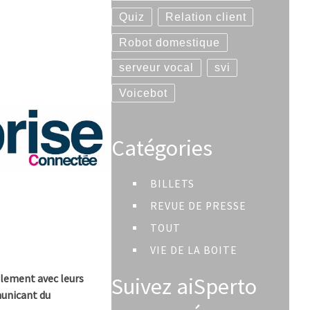
Quiz
Relation client
Robot domestique
serveur vocal
svi
Voicebot
Catégories
BILLETS
REVUE DE PRESSE
TOUT
VIE DE LA BOITE
Suivez aiSperto
alement avec leurs
municant du