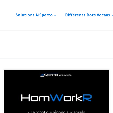
Solutions AiSperto
Différents Bots Vocaux