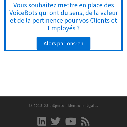
Vous souhaitez mettre en place des
VoiceBots qui ont du sens, de la valeur
et de la pertinence pour vos Clients et
Employés ?
Alors parlons-en
© 2018-23 aiSperto -
Mentions légales