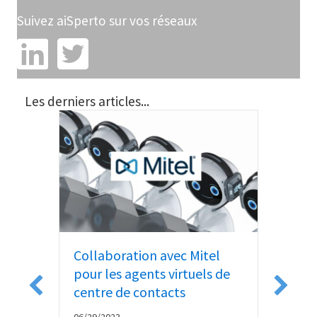
Suivez aiSperto sur vos réseaux
Les derniers articles...
 du
 aux
Collaboration avec Mitel
Goog
pour les agents virtuels de
Acti
centre de contacts
06/13/