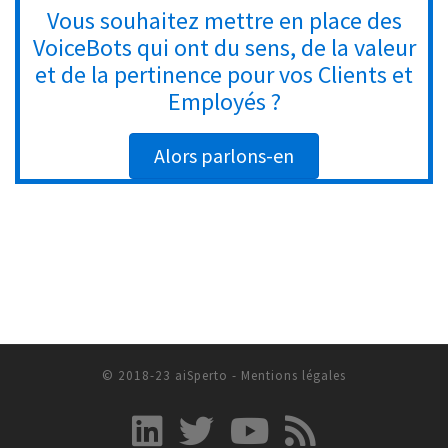
Vous souhaitez mettre en place des
VoiceBots qui ont du sens, de la valeur
et de la pertinence pour vos Clients et
Employés ?
Alors parlons-en
© 2018-23 aiSperto -
Mentions légales