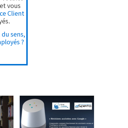
 et vous
ce Client
yés.
 du sens,
mployés ?