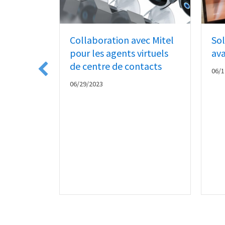
ple a du
tendre
Collaboration avec Mitel
Sol
pour les agents virtuels
av
de centre de contacts
06/1
06/29/2023