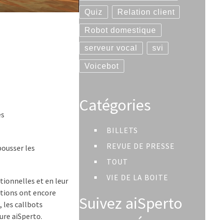
Quiz
Relation client
Robot domestique
serveur vocal
svi
Voicebot
Catégories
es
BILLETS
REVUE DE PRESSE
pousser les
TOUT
VIE DE LA BOITE
ionnelles et en leur
ations ont encore
Suivez aiSperto
 les callbots
ure aiSperto.