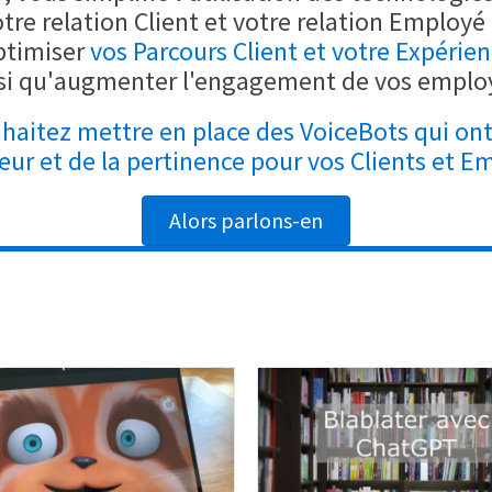
tre relation Client et votre relation Employé
ptimiser
vos Parcours Client et votre Expérien
si qu'augmenter l'engagement de vos emplo
haitez mettre en place des VoiceBots qui ont
leur et de la pertinence pour vos Clients et E
Alors parlons-en