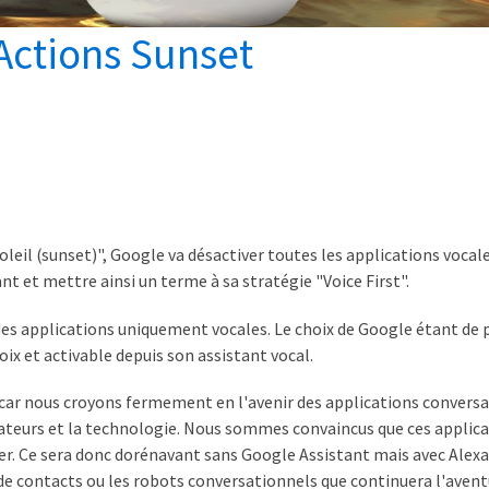
Actions Sunset
oleil (sunset)", Google va désactiver toutes les applications vocal
t et mettre ainsi un terme à sa stratégie "Voice First".
r des applications uniquement vocales. Le choix de Google étant de 
ix et activable depuis son assistant vocal.
car nous croyons fermement en l'avenir des applications conversat
isateurs et la technologie. Nous sommes convaincus que ces applic
uer. Ce sera donc dorénavant sans Google Assistant mais avec Alexa,
 de contacts ou les robots conversationnels que continuera l'avent