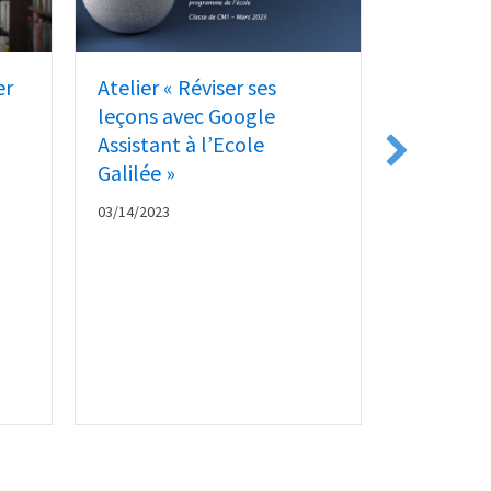
er
Atelier « Réviser ses
HomWorkR
leçons avec Google
qui rép
Assistant à l’Ecole
collabor
Galilée »
04/01/2022
03/14/2023