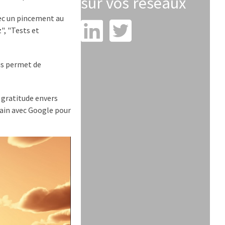
sur vos réseaux
vec un pincement au
", "Tests et
us permet de
 gratitude envers
main avec Google pour