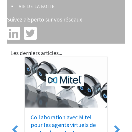
VIE DE LA BOITE
Suivez aiSperto sur vos réseaux
Les derniers articles...
 du
 aux
Collaboration avec Mitel
Goog
pour les agents virtuels de
Acti