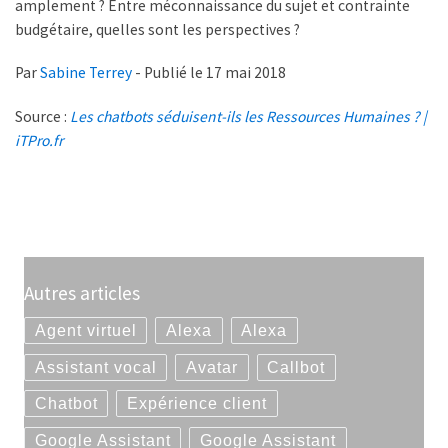
amplement ? Entre méconnaissance du sujet et contrainte
budgétaire, quelles sont les perspectives ?
Par
Sabine Terrey
- Publié le 17 mai 2018
Source :
Les chatbots séduisent-ils les Ressources Humaines ? |
iTPro.fr
Autres articles
Agent virtuel
Alexa
Alexa
Assistant vocal
Avatar
Callbot
Chatbot
Expérience client
Google Assistant
Google Assistant